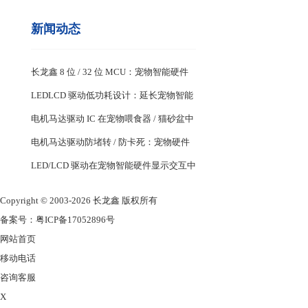
新闻动态
长龙鑫 8 位 / 32 位 MCU：宠物智能硬件
专用芯片特性
LEDLCD 驱动低功耗设计：延长宠物智能
设备续航关键
电机马达驱动 IC 在宠物喂食器 / 猫砂盆中
的稳定控制设计
电机马达驱动防堵转 / 防卡死：宠物硬件
耐用性核心
LED/LCD 驱动在宠物智能硬件显示交互中
的应用
Copyright © 2003-2026 长龙鑫 版权所有
备案号：
粤ICP备17052896号
网站首页
移动电话
咨询客服
X