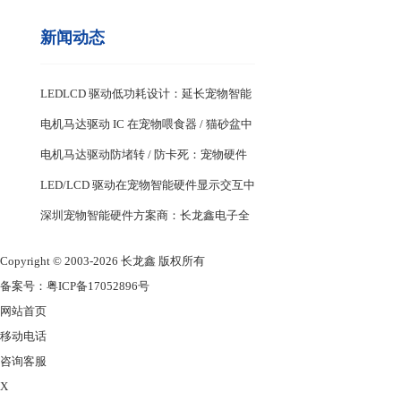
新闻动态
LEDLCD 驱动低功耗设计：延长宠物智能
设备续航关键
电机马达驱动 IC 在宠物喂食器 / 猫砂盆中
的稳定控制设计
电机马达驱动防堵转 / 防卡死：宠物硬件
耐用性核心
LED/LCD 驱动在宠物智能硬件显示交互中
的应用
深圳宠物智能硬件方案商：长龙鑫电子全
系列 MCU 与驱动 IC 选型
Copyright © 2003-2026 长龙鑫 版权所有
备案号：
粤ICP备17052896号
网站首页
移动电话
咨询客服
X