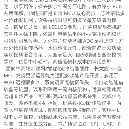
达、水泵启停，省去多余外围分压电路，有效缩小 PCB
占用面积。功耗层面是 8 位 MCU 核心亮点，芯片搭载多
档位休眠机制，设备待机时段可切换至微安级省电模
式，搭配长龙鑫自研 LEDLCD 驱动，屏幕熄屏后整机静
态功耗大幅下降，依靠锂电池供电的小型宠物设备续航
可得到明显改善。另外芯片集成基础 ADC 采样通道，方
便外接粮量传感器、水位检测元件，配合简易音频功放
实现投料语音提示，完全满足入门级宠物设备全部控制
需求，也是中小硬件厂商压缩物料成本的常用选型。
面向中高端带联网功能的宠物智能硬件，长龙鑫 32 位
MCU 凭借更强运算能力适配多功能产品开发，多用于
WIFI 远程喂食器、双向语音宠物摄像头、全自动智能猫
砂盆等机型。该系列采用主流内核架构，运算处理速度
远超 8 位产品，可同时完成传感器数据采集、无线信号
收发、多路电机协同控制、屏幕数据刷新多项任务，内
置大容量存储资源，能够搭载复杂控制程序，实现手机
APP 远程操控、缺粮缺水云端告警、故障自检等智能化
功能。在外设集成方面，芯片预留 I2C、SPI、UART 多