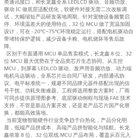
类通讯接口，和长龙鑫全系 LEDLCD 驱动、音频功放、
驱动 IC 做底层适配优化，软硬件对接无需二次改板调
试，大幅缩短产品研发落地周期。针对宠物设备频繁启
停、环境温差大的使用特点，32 位 MCU 做了宽温加固
设计，可在 - 20℃~75℃环境稳定运行，搭配电机驱动自
带堵转保护逻辑，减少设备卡粮、电机烧坏等售后故
障。
区别于市面通用 MCU 单品售卖模式，长龙鑫 8 位、32
位 MCU 最大优势在于全品类芯片生态协同。从主控
MCU，到屏幕 LEDLCD 驱动、发声用音频功放、动力端
电机马达驱动，全系芯片出自同厂研发，内部通讯协
议、电平标准统一，规避不同品牌元器件搭配出现的信
号干扰、功耗失衡难题。工程师选用整套方案时，厂商
可同步提供原理图参考、底层驱动例程与现场 FAE 技术
支持，不管是新品方案开发，还是老产品芯片国产化替
换，都能高效落地。
当前宠物智能硬件行业竞争趋于白热化，产品分化明
显，低端产品拼成本、高端产品拼智能化与续航。长龙
鑫依靠 8 位、32 位双线 MCU 产品布局，覆盖从百元入