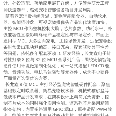
计、外设适配、落地应用展开详解，方便硬件研发工程
师快速选型，缩短宠物智能设备项目开发周期。
随着养宠消费持续升温，宠物智能喂食器、自动饮水
器、智能猫砂盆、可视宠物摄像头产品迭代速度加快，
主控 MCU 作为整机控制大脑，芯片参数、功耗水平、外
设兼容性直接影响终端产品稳定性与市场定价。市面上
通用型 MCU 大多面向家电、工控场景开发，适配宠物设
备时常常出现功耗偏高、接口冗余、配套驱动兼容性差
等问题。依托多年配套驱动 IC 研发经验，长龙鑫电子针
对性打磨 8 位与 32 位 MCU 全系列产品，围绕宠物智能
硬件使用环境做定制化优化，可一站式搭配 LEDLCD 驱
动、音频功放、电机马达驱动等元器件，成为不少硬件
厂商量产选型优选方案。
长龙鑫 8 位 MCU 主打经济型宠物智能硬件配套，聚焦
基础款定时喂食器、简易宠物饮水器、机械式猫砂盆等
低成本产品开发需求，在架构设计上精简冗余资源，控
制芯片成本的同时强化实用性能。该系列芯片采用精简
指令架构，内置多路通用 GPIO 端口，原生适配 PWM 输
出，能够直接对接电机马达驱动芯片，精准控制投料马