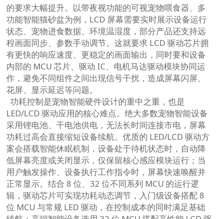
的要求大幅提升。以带夜视功能的可视宠物喂食器、多
功能智能猫砂盆为例，LCD 屏幕需要实时展示设备运行
状态、宠物进食数据、环境温湿度，部分产品还支持远
程画面同步、参数手动调节。这就要求 LCD 驱动芯片拥
有更快的响应速度、更稳定的画面输出，同时要和设备
内部的 MCU 芯片、驱动 IC、电机马达驱动模块协同运
作，避免不同组件之间出现信号干扰，造成屏幕闪屏、
花屏、显示延迟等问题。
功耗控制是宠物智能硬件设计的重中之重，也是
LED/LCD 驱动应用的核心难点。绝大多数宠物智能设备
采用锂电池、干电池供电，无法长时间连接市电，屏幕
功耗过高会直接缩短设备续航。优质的 LED/LCD 驱动方
案会搭载智能休眠机制，设备处于待机状态时，自动降
低屏幕亮度或关闭显示，仅保留核心感应模块运行；当
用户触发操作、设备执行工作指令时，屏幕快速唤醒并
正常显示。结合 8 位、32 位不同系列 MCU 的运行逻
辑，驱动芯片可实现功耗动态调节，入门级设备搭配 8
位 MCU 与常规 LED 驱动，在控制成本的同时满足基础
续航；高端智能设备选用 32 位 MCU 搭配高性能 LCD 驱