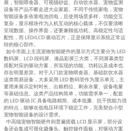
展，智能喂食器、可视猫砂盆、自动饮水器、宠物监测
设备等产品不断走进大众家庭。不同于传统家电，宠物
智能设备多依靠电池供电，且使用场景多样、功能交互
复杂，
显示模块
作为人机互动的核心载体，不仅要清晰
呈现数据、操作界面，还要兼顾低功耗、高稳定性与适
配性，而 LED/LCD 驱动芯片，正是保障显示系统正常运
转的核心部件。
如今市面上主流宠物智能硬件的显示方式主要分为 LED
数码屏、LCD 段码屏、液晶彩屏三大类，不同屏幕类型
搭配对应的驱动方案，所实现的功能、功耗以及成本也
存在明显差异。对于入门款宠物喂食器、基础款饮水器
这类简易设备，大多采用 LED 数码管作为显示单元，主
要用来展示定时时长、出粮档位、剩余水量、设备电量
等基础信息。这类产品结构简单，功能需求单一，配套
的 LED 驱动 IC 具备电路精简、成本低廉、抗干扰能力强
的特点，能够在低电压环境下稳定工作，完美契合小型
宠物智能设备的设计需求。
中高端宠物智能硬件则普遍搭载 LCD 显示屏，部分设
备还会集成可视化摄像头、触控操作面板，对驱动方案