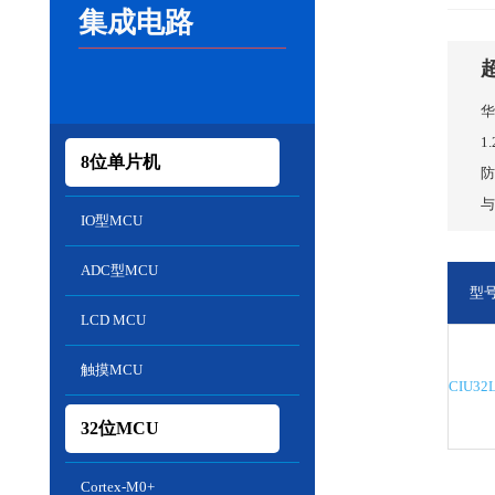
集成电路
华
1
8位单片机
防
与
IO型MCU
ADC型MCU
型
LCD MCU
触摸MCU
CIU32
32位MCU
Cortex-M0+