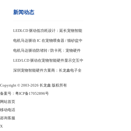
新闻动态
LEDLCD 驱动低功耗设计：延长宠物智能
设备续航关键
电机马达驱动 IC 在宠物喂食器 / 猫砂盆中
的稳定控制设计
电机马达驱动防堵转 / 防卡死：宠物硬件
耐用性核心
LED/LCD 驱动在宠物智能硬件显示交互中
的应用
深圳宠物智能硬件方案商：长龙鑫电子全
系列 MCU 与驱动 IC 选型
Copyright © 2003-2026 长龙鑫 版权所有
备案号：
粤ICP备17052896号
网站首页
移动电话
咨询客服
X