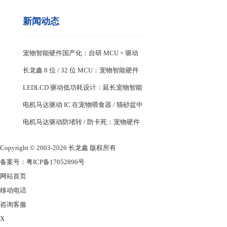
新闻动态
宠物智能硬件国产化：自研 MCU + 驱动
IC 供应链优势
长龙鑫 8 位 / 32 位 MCU：宠物智能硬件
专用芯片特性
LEDLCD 驱动低功耗设计：延长宠物智能
设备续航关键
电机马达驱动 IC 在宠物喂食器 / 猫砂盆中
的稳定控制设计
电机马达驱动防堵转 / 防卡死：宠物硬件
耐用性核心
Copyright © 2003-2026 长龙鑫 版权所有
备案号：
粤ICP备17052896号
网站首页
移动电话
咨询客服
X