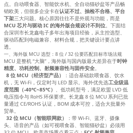
点。自动喂食器、智能饮水机、全自动猫砂盆等产品畅
销欧美，但很多企业卡在
认证不过、抽检不合格、平台
下架
三大问题。核心原因往往不是外观与功能，而是
MCU 芯片与驱动 IC 的海外版合规设计不到位
。下面结
合深圳市长龙鑫电子多年出海项目经验，从主控选型、
驱动匹配到电磁兼容、材料合规，把关键设计要点讲
透。
一、海外版 MCU 选型：8 位 / 32 位要匹配目标市场法规
MCU 是整机 “大脑”，海外版与国内版最大差异在于
时钟
精度、功耗控制、射频兼容性与固件安全
。
8 位 MCU（经济型产品）
：适合基础款喂食器、饮水
机，无 Wi‑Fi，仅定时与 LED 显示。海外优先选
工业级温
度范围（-40℃~85℃）
、低功耗型号，满足欧盟 LVD 低
电压指令与 RoHS 环保要求。长龙鑫 8 位 MCU 系列已批
量通过 CE/ROHS 认证，BOM 成本可控，适合大批量外
贸单。
32 位 MCU（智能联网款）
：带 Wi‑Fi、蓝牙、摄像
头、语音的产品（如可视喂食器、智能猫砂盆）必须用
32 位 MCU。欧美市场重点看三点：
FCC 射频兼容、