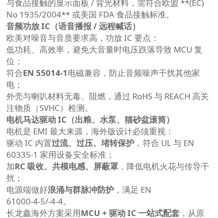
与食品接触的显示面板 / 背光材料，需符合欧盟 **(EC)
No 1935/2004** 或美国 FDA 食品接触标准。
音频功放 IC（语音播报 / 远程喊话）
欧美对噪音与音质要求高，功放 IC 要点：
低功耗、高效率，避免大音量时电压跌落导致 MCU 复
位；
符合
EN 55014‑1
电磁兼容，防止音频噪声干扰其他家
电；
外壳与喇叭材料无毒、阻燃，通过 RoHS 与 REACH 高关
注物质（SVHC）检测。
电机马达驱动 IC（出粮、水泵、猫砂盆滚筒）
电机是 EMI 最大来源，海外版设计必须重视：
驱动 IC 内置
过流、过压、堵转保护
，符合 UL 与 EN
60335‑1 家用设备安全标准；
加
RC 吸收、共模电感、屏蔽罩
，降低电机火花与传导干
扰；
电源端做好
浪涌与群脉冲防护
，满足 EN
61000‑4‑5/‑4‑4。
长龙鑫海外方案采用
MCU + 驱动 IC 一站式配套
，从原