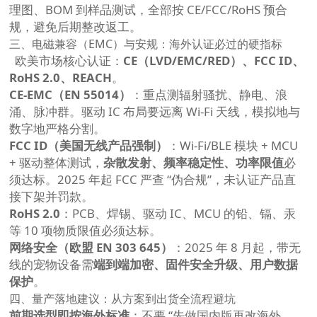
理图、BOM 到样品测试，全部按 CE/FCC/RoHS 预合
规，避免后期整改返工。
三、电磁兼容（EMC）与安规：海外认证必过的硬指标
欧美市场核心认证：
CE（LVD/EMC/RED）、FCC ID、
RoHS 2.0、REACH
。
CE‑EMC（EN 55014）
：重点测辐射骚扰、静电、浪
涌、脉冲群。驱动 IC 布局要远离 Wi‑Fi 天线，模拟地与
数字地严格分割。
FCC ID（美国无线产品强制）
：Wi‑Fi/BLE 模块 + MCU
+ 驱动整体测试，
杂散发射、频率稳定性、功率限值
必
须达标。2025 年起 FCC 严查 “伪合规”，未认证产品直
接下架并罚款。
RoHS 2.0
：PCB、焊锡、驱动 IC、MCU 的铅、镉、汞
等 10 项物质限值必须达标。
网络安全（欧盟 EN 303 645）
：2025 年 8 月起，带无
线的宠物设备需
端到端加密、固件安全升级、用户数据
保护
。
四、量产落地建议：从方案到出货全流程避坑
前期选型即按海外标准
：不要 “先做国内版再改海外