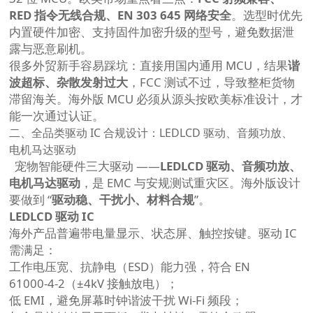
RED 指令无线合规、EN 303 645 网络安全
。选型时优先
内置硬件加密、支持固件加密升级的型号，避免数据泄
露与恶意刷机。
很多外贸新手容易踩坑：直接用国内通用 MCU，结果
谐
波超标、杂散发射过大
，FCC 测试不过，导致整柜货物
滞留海关。海外版 MCU 必须从源头按欧美标准设计，才
能一次通过认证。
二、全品类驱动 IC 合规设计：LEDLCD 驱动、音频功放、
电机马达驱动
宠物智能硬件三大驱动 ——
LEDLCD 驱动、音频功放、
电机马达驱动
，是 EMC 与安规测试重灾区。海外版设计
要做到 “
驱动稳、干扰小、材料合规
”。
LEDLCD 驱动 IC
海外产品普遍带电量显示、状态屏、触控按键。驱动 IC
需满足：
工作电压宽、抗静电（ESD）能力强，符合 EN
61000‑4‑2（±4kV 接触放电）；
低 EMI，避免屏幕时钟谐波干扰 Wi‑Fi 频段；