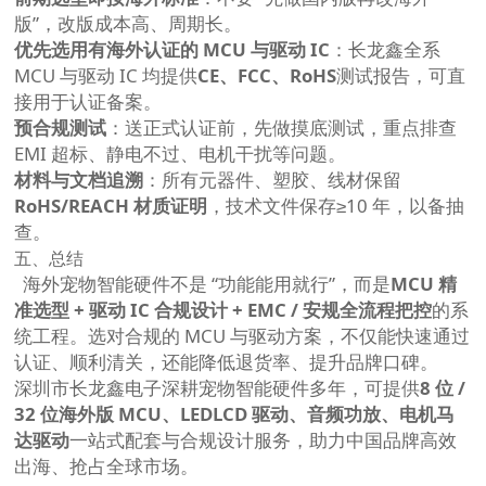
版”，改版成本高、周期长。
优先选用有海外认证的 MCU 与驱动 IC
：长龙鑫全系
MCU 与驱动 IC 均提供
CE、FCC、RoHS
测试报告，可直
接用于认证备案。
预合规测试
：送正式认证前，先做摸底测试，重点排查
EMI 超标、静电不过、电机干扰等问题。
材料与文档追溯
：所有元器件、塑胶、线材保留
RoHS/REACH 材质证明
，技术文件保存≥10 年，以备抽
查。
五、总结
海外宠物智能硬件不是 “功能能用就行”，而是
MCU 精
准选型 + 驱动 IC 合规设计 + EMC / 安规全流程把控
的系
统工程。选对合规的 MCU 与驱动方案，不仅能快速通过
认证、顺利清关，还能降低退货率、提升品牌口碑。
深圳市长龙鑫电子深耕宠物智能硬件多年，可提供
8 位 /
32 位海外版 MCU、LEDLCD 驱动、音频功放、电机马
达驱动
一站式配套与合规设计服务，助力中国品牌高效
出海、抢占全球市场。