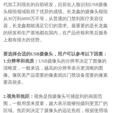
代加工到现在的自助研发，目前在人脸识别USB摄像
头模组领域取得了优异的成绩。长龙鑫的摄像头模组
从30万到4800万不等，从普通的门禁到医疗美容仪
器，长龙鑫都能满足它们的需求。最重要的是长龙鑫
的研发和生产基地都在国内，在产品价格和售后服务
上都有很大的优势。
要选择合适的
USB
摄像头，
用户
可以
参考
以下因素：
1.分辨率和画质：
USB
摄像头的分辨率决定了图像的
清晰度，一般来说，越高的分辨率表示更清晰的图
像。
像医美产品需要的像素就比门禁设备需要的像素
要高很多。
2.视角和焦距：
视角是指摄像头可捕捉到的画面范
围，一般用度来度量，越大表示能够拍摄到更宽广的
区域。焦距则决定了摄像头的
远近
焦程，根据使用场