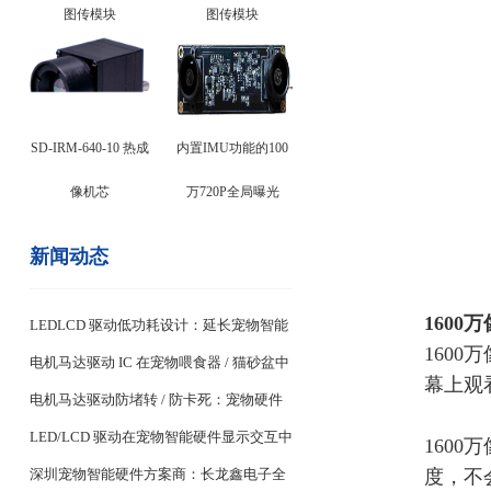
图传模块
图传模块
SD-IRM-640-10 热成
内置IMU功能的100
像机芯
万720P全局曝光
新闻动态
1600
LEDLCD 驱动低功耗设计：延长宠物智能
160
设备续航关键
电机马达驱动 IC 在宠物喂食器 / 猫砂盆中
幕上观
的稳定控制设计
电机马达驱动防堵转 / 防卡死：宠物硬件
耐用性核心
LED/LCD 驱动在宠物智能硬件显示交互中
160
度，不
的应用
深圳宠物智能硬件方案商：长龙鑫电子全