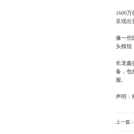
系列 MCU 与驱动 IC 选型
160
呈现出
像一些
头模组
长龙鑫
备，包
服。
声明：
上一篇