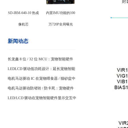
封
SD-IRM-640-10 热成
内置IMU功能的100
像机芯
万720P全局曝光
新闻动态
长龙鑫 8 位 / 32 位 MCU：宠物智能硬件
专用芯片特性
LEDLCD 驱动低功耗设计：延长宠物智能
设备续航关键
电机马达驱动 IC 在宠物喂食器 / 猫砂盆中
的稳定控制设计
电机马达驱动防堵转 / 防卡死：宠物硬件
耐用性核心
LED/LCD 驱动在宠物智能硬件显示交互中
的应用