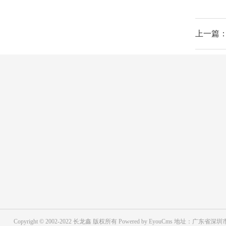
上一篇：
摄像头模组
芯片方案
新闻
按摄像头类型分类
电子烟
行业新
按应用场景领域分类
直发棒
企业新
集成电
Copyright © 2002-2022 长龙鑫 版权所有 Powered by EyouCms
地址：广东省深圳市