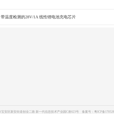
带温度检测的28V/1A 线性锂电池充电芯片
动态
关于长龙鑫
闻
公司简介
闻
发展历程
路新闻
荣誉资质
宝安区新安街道创业二路 新一代信息技术产业园C座623号 备案号：
粤ICP备17052