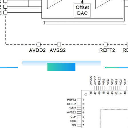
Pin arrangement diagram
引脚排列图