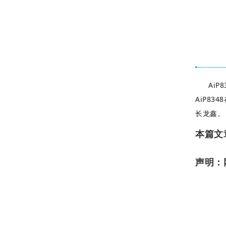
Ai
AiP8
长龙鑫。
本篇文
声明：网