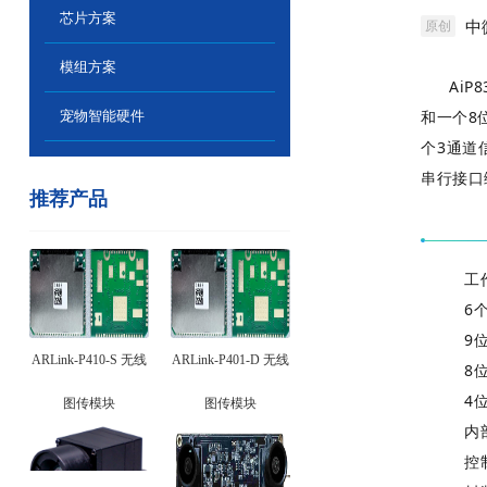
芯片方案
中
原创
模组方案
Ai
和一个8
宠物智能硬件
个3通道
串行接口
推荐产品
工
6
9
ARLink-P410-S 无线
ARLink-P401-D 无线
8
4
图传模块
图传模块
内
控