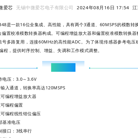
微爱芯
无锡中微爱芯电子有限公司
2024年08月16日 17:54
江
P8348是一款16位全集成、高性能，具有两个3通道、60MSPS的
位偏置校准模数转换器构成。可编程增益放大器和偏置校准模数转换器
信号多路复用，连接60MHz的高性能ADC。为了体现传感器参考电
编程，提供时序控制、增益、失调和工作模式调整。
Main feature
主要特点
作电压：3.0～3.6V
个输入通道，转换率高达120MSPS
位可编程增益放大器
位可编程偏置
位可编程线性钳位偏压
部基准电压
制接口：3线串行