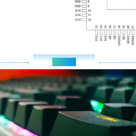
Application field
应用领域