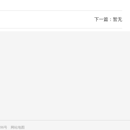
下一篇：暂无
24小时咨询热线
15915310670
移动电话
15915310670
896号
网站地图
微信扫码 关注我们