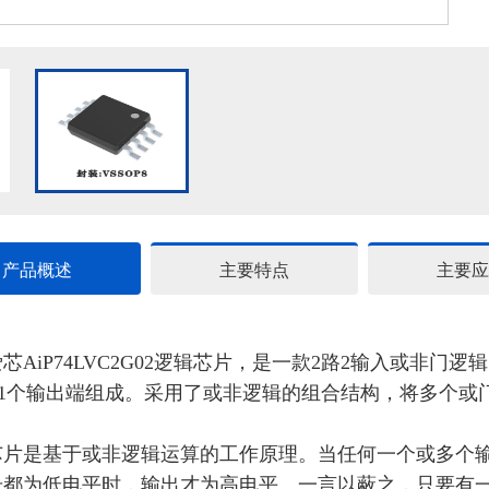
产品概述
主要特点
主要应
爱芯
AiP74LVC2G02
逻辑芯片，是一款
2路2输入或非门
逻辑
和1个输出端组成。采用了或非逻辑的组合结构，将多个或
芯片是
基于或非逻辑运算
的工作原理
。当任何一个或多个
号都为低电平时，输出才为高电平。
一言以蔽之，
只要有