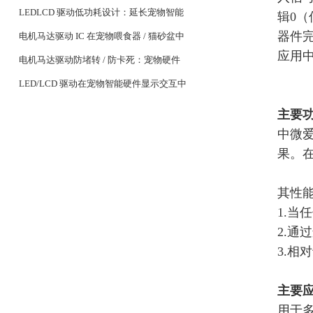
专用芯片特性
LEDLCD 驱动低功耗设计：延长宠物智能
辑0（
器件完
设备续航关键
电机马达驱动 IC 在宠物喂食器 / 猫砂盆中
应用
的稳定控制设计
电机马达驱动防堵转 / 防卡死：宠物硬件
耐用性核心
LED/LCD 驱动在宠物智能硬件显示交互中
的应用
主要
中微
果。
其性
1.
当任
2.
通过
3.
相对
主要
用于