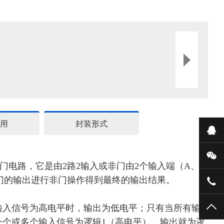
用
封装形式
在
微
门电路，它是由
2路2输入或非门由2个输入端（A、
门的输出进行非门操作得到最终的输出结果。
159
TO
输入信号为高电平时，输出为低电平；只有当所有输
一个或多个输入信号为逻辑
1（高电平），输出就为逻