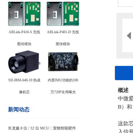
ARLink-P410-S 无线
ARLink-P401-D 无线
图传模块
图传模块
SD-IRM-640-10 热成
内置IMU功能的100
概述
像机芯
万720P全局曝光
中微
B）
新闻动态
这款
长龙鑫 8 位 / 32 位 MCU：宠物智能硬件
入信