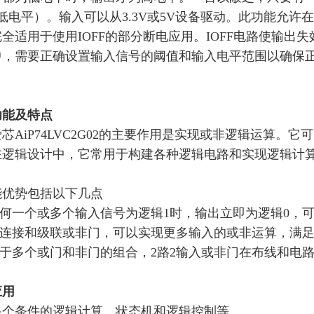
低电平）。
输入可以从
3.3V或5V设备驱动。此功能允许
全适用于使用IOFF的部分断电应用。IOFF电路使输
中，需要正确设置输入信号的阈值和输入电平范围以确保
功能及特点
爱芯
AiP74LVC2G02
的主要作用是实现或非逻辑运算。它可
在逻辑设计中，它常用于构建各种逻辑电路和实现逻辑计
能优势包括以下几点
何一个或多个输入信号为逻辑
1时，输出立即为逻辑0，
连接和级联或非门，可以实现更多输入的或非运算，满
于多个或门和非门的组合，
2路2输入或非门在布线和电
应用
多个条件的逻辑计算、状态机和逻辑控制等