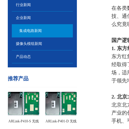
行业新闻
在
各类
技、通
企业新闻
么究竟
集成电路新闻
国产逻
摄像头模组新闻
1. 东
东方红
产品动态
经取得
场，适
推荐产品
于领先
2. 
北京北
产业的
手机、
ARLink-P410-S 无线
ARLink-P401-D 无线