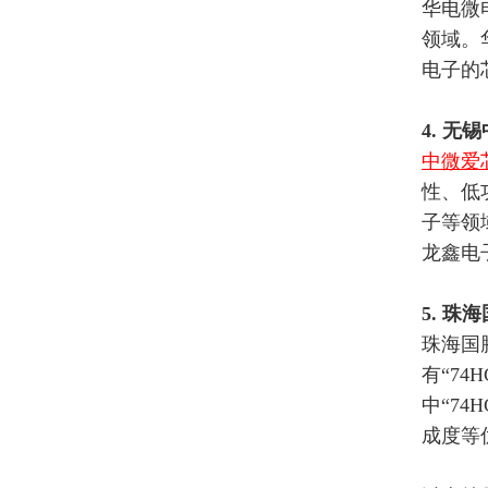
华电微
系列 MCU 与驱动 IC 选型
领域。
电子的
4. 
中微爱
性、低
子等领
龙鑫电
5. 
珠海国
有“7
中“7
成度等