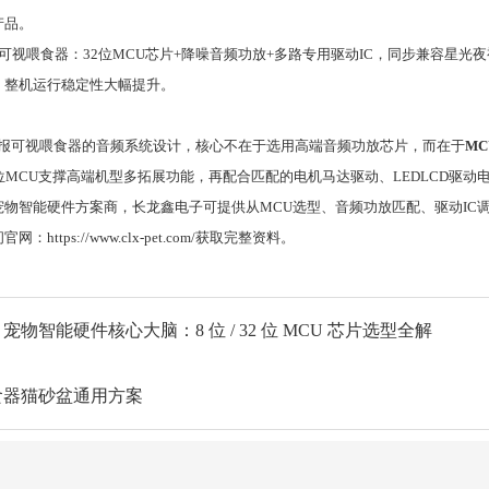
产品。
I可视喂食器：32位MCU芯片+降噪音频功放+多路专用驱动IC，同步兼容星
，整机运行稳定性大幅提升。
报可视喂食器的音频系统设计，核心不在于选用高端音频功放芯片，而在于
M
2位MCU支撑高端机型多拓展功能，再配合匹配的电机马达驱动、LEDLCD驱
宠物智能硬件方案商，长龙鑫电子可提供从MCU选型、音频功放匹配、驱动IC
：https://www.clx-pet.com/获取完整资料。
宠物智能硬件核心大脑：8 位 / 32 位 MCU 芯片选型全解
食器猫砂盆通用方案