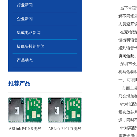
行业新闻
当下带语
解不同场景
企业新闻
人员避开
在宠物智
集成电路新闻
键出料语
摄像头模组新闻
遇到语音
协同适配
产品动态
深圳市长
机马达驱
一、可视
推荐产品
市面上带
只会增加
针对低配
频功放芯
源，同时
针对高配
ARLink-P410-S 无线
ARLink-P401-D 无线
需要选用