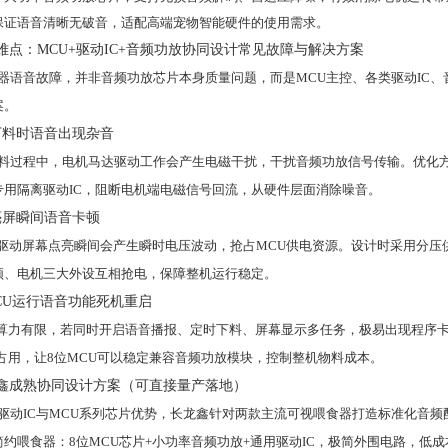
保证语音清晰无破音，适配高端宠物智能硬件的使用需求。
难点：MCU+驱动IC+音频功放协同设计常见故障与解决方案
器语音故障，并非音频功放芯片本身质量问题，而是MCU主控、各类驱动IC
案。
下料时语音出现杂音
料过程中，电机马达驱动工作会产生电磁干扰，干扰音频功放信号传输。优化方
专用隔离驱动IC，阻断电机端电磁信号回流，从硬件层面消除噪音。
亮屏瞬间语音卡顿
CD驱动屏幕点亮瞬间会产生瞬时电压波动，抢占MCU供电资源。设计时采用分
频、电机三大外设互相抢电，保障整机运行稳定。
MCU运行语音功能死机重启
U算力有限，若同时开启语音播报、定时下料、屏幕显示多任务，极易出现程序
力占用，让8位MCU可以稳定兼容音频功放模块，控制整机物料成本。
鑫成熟协同设计方案（可直接量产落地）
驱动IC与MCU系列芯片优势，长龙鑫针对两款主流可视喂食器打造标准化音频
简约喂食器：8位MCU芯片+小功率音频功放+通用驱动IC，极简外围电路，