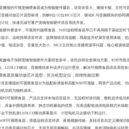
音播报的可视宠物喂食器成为智能硬件爆款，语音杂音大、播报卡顿、主控与
音频功放芯片选型标准，拆解8位/32位MCU芯片、驱动IC与音频模块的协同
设计坑，快速完成可量产宠物智能硬件语音系统开发。
能硬件赛道中，可视简约版喂食器、WIFI远程喂食器早已不再局限于基础定时
音提示、远程投喂语音对讲、故障报错语音提醒，既能提升铲屎官使用体验，也
卡顿、电流杂音、音量忽大忽小、MCU主控抢占音频资源等问题，核心根源就
。
龙鑫电子深耕宠物智能硬件方案研发多年，依托自研全套驱动方案，针对市面主流
动、LEDLCD驱动、音频模块多外设并行运行壁垒，解决可视喂食器语音系统
喂食器音频功放芯片选型：区分机型定位，拒绝性能过剩
语音播报的可视喂食器分为低配标准版和高配WIFI可视版，两类产品功耗、
整机功耗与物料成本。
简约可视喂食器，产品仅支持本地语音提示，无远程对讲功能，整机追求低功
片，具备外围电路简单、静态功耗极低的优势，完美适配电池供电双模式长续航需
不会干扰机身LEDLCD驱动屏幕显示、小型电机马达驱动下料运行。
WIFI可视喂食器，搭载远程语音对讲、夜视视频传输、多段语音自定义播报功
中大功率音频功放芯片，支持无损音频解码、自适应降噪，有效消除电机运转带