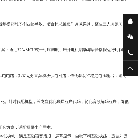
在
、音频模块时序不匹配导致。结合长龙鑫硬件调试实测，整理三大高频问题
微
案：通过32位MCU统一时序调度，错开电机启动与语音播报运行时间；
159
TO
压供电电路，独立划分音频模块供电回路，依托驱动IC稳定电压输出，避免
卡死。针对低配机型，长龙鑫优化底层程序代码，简化音频解码程序，降低
配套方案，适配批量生产需求。
低成本低功耗，满足基础语音播报、屏幕显示、自动下料基础功能，适合外贸