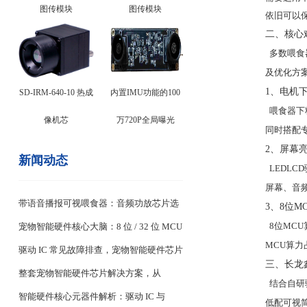
图传模块
图传模块
依旧可以
二、核心
多数喂食
及优化方
1、电机
SD-IRM-640-10 热成
内置IMU功能的100
喂食器下
像机芯
万720P全局曝光
同时搭配
2、屏幕
新闻动态
LEDL
屏幕、音
带语音播报可视喂食器：音频功放芯片选
3、8位
8位MC
型与MCU驱动IC协同设计
宠物智能硬件核心大脑：8 位 / 32 位 MCU
MCU算
芯片选型全解析，喂食器猫砂盆通用方案
驱动 IC 常见故障排查，宠物智能硬件芯片
三、长龙
异常快速解决技巧
整套宠物智能硬件芯片解决方案，从
结合自研
MCU 到各类驱动 IC 整合落地
智能硬件核心元器件解析：驱动 IC 与
低配可视