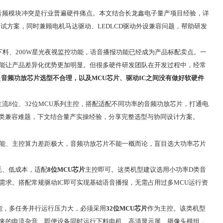
音频模块冲突是行业普遍硬件痛点。本文结合长龙鑫电子量产项目经验，详
调试方案，同时兼顾电机马达驱动、LEDLCD驱动外设兼容问题，帮助研发
下料、200W星光夜视监控功能，语音播报功能已经成为产品标配卖点。一
能让产品差异化优势更加明显。但很多硬件研发团队在开发过程中，经常
是
音频功放芯片选型不合理，以及MCU芯片、驱动IC之间没有做好软硬件
8位、32位MCU系列主控，搭配适配不同功率的音频功放芯片，打通电
各类兼容难题，下文结合量产实操经验，分享完整选型与协同设计方案。
功能、主控算力差距极大，音频功放芯片不能一概而论，盲目选大功率芯片
耗、低成本，适配
8位MCU芯片
主控即可。这类机型建议选用小功率D类音
求。搭配常规驱动IC即可实现基础语音播报，无需占用过多MCU运行资
能，多任务并行运行压力大，必须采用
32位MCU芯片
作为主控。该类机型
来的电流杂音。即便设备同时运行下料电机、高清显示屏、摄像头模组，