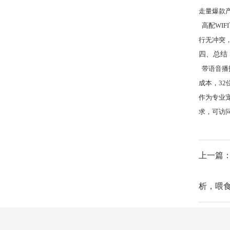
MCU 芯片基础科普
走量爆款
高配WIF
行无冲突
四、总结
带语音播
成本，3
作为专业
求，可访问官网
上一篇：
析，喂