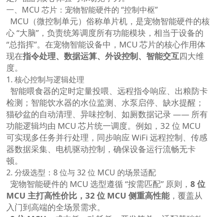
一、MCU 芯片：宠物智能硬件的 “控制中枢”
MCU（微控制单元）俗称单片机，是宠物智能硬件的核
心 “大脑”，负责统筹调度所有功能模块，相当于设备的
“总指挥”。在宠物智能设备中，MCU 芯片的核心作用体
现在
指令处理、数据运算、外设控制、智能交互
四大维
度。
1. 核心控制与逻辑处理
智能喂食器的定时定量投喂、远程指令响应、出粮防卡
检测；智能饮水器的水位监测、水泵启停、缺水提醒；
猫砂盆的自动清理、异味控制、如厕数据记录 —— 所有
功能逻辑均由 MCU 芯片统一调度。例如，32 位 MCU
可实现多任务并行处理，同步响应 WiFi 远程控制、传感
器数据采集、电机驱动控制，确保设备运行流畅无卡
顿。
2. 分级选型：8 位与 32 位 MCU 的场景适配
宠物智能硬件的 MCU 选型遵循 “按需匹配” 原则，
8 位
MCU 主打高性价比，32 位 MCU 侧重高性能
，覆盖从
入门到高端的全场景需求。