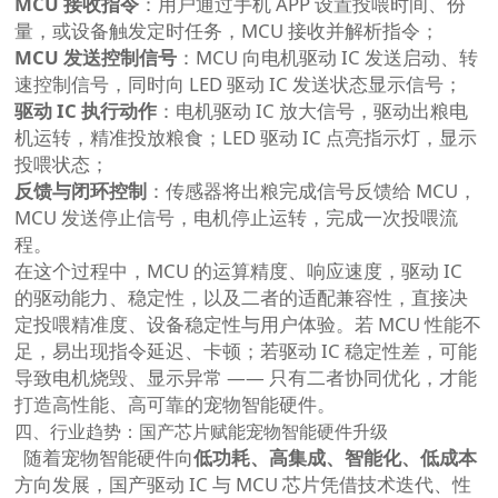
MCU 接收指令
：用户通过手机 APP 设置投喂时间、份
量，或设备触发定时任务，MCU 接收并解析指令；
MCU 发送控制信号
：MCU 向电机驱动 IC 发送启动、转
速控制信号，同时向 LED 驱动 IC 发送状态显示信号；
驱动 IC 执行动作
：电机驱动 IC 放大信号，驱动出粮电
机运转，精准投放粮食；LED 驱动 IC 点亮指示灯，显示
投喂状态；
反馈与闭环控制
：传感器将出粮完成信号反馈给 MCU，
MCU 发送停止信号，电机停止运转，完成一次投喂流
程。
在这个过程中，MCU 的运算精度、响应速度，驱动 IC
的驱动能力、稳定性，以及二者的适配兼容性，直接决
定投喂精准度、设备稳定性与用户体验。若 MCU 性能不
足，易出现指令延迟、卡顿；若驱动 IC 稳定性差，可能
导致电机烧毁、显示异常 —— 只有二者协同优化，才能
打造高性能、高可靠的宠物智能硬件。
四、行业趋势：国产芯片赋能宠物智能硬件升级
随着宠物智能硬件向
低功耗、高集成、智能化、低成本
方向发展，国产驱动 IC 与 MCU 芯片凭借技术迭代、性