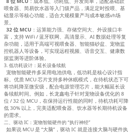
8 位 MCU
：成本低、功耗低、开发简单，适配基础款
喂食器、简易饮水器等入门级产品，满足定时投喂、基
础显示等核心功能，适合大规模量产与成本敏感vh场
景。
32 位 MCU
：运算能力强、存储空间大、外设接口丰
富，支持 WiFi / 蓝牙联网、高清显示、AI 数据处理等复
杂功能，适用于高端可视喂食器、智能猫砂盆、宠物监
控机器人等设备，可实现远程视频、语音交互、健康数
据监测等进阶体验。
3. 低功耗设计：延长设备续航
宠物智能硬件多采用电池供电，低功耗是核心设计指
标。优质 MCU 芯片支持多种休眠模式，在待机状态下可
将功耗降至微安级，配合电源管理芯片，能大幅延长设
备续航时间。例如，长龙鑫电子针对宠物设备优化的 8
位 / 32 位 MCU，在保持运行性能的同时，待机功耗可降
低 30% 以上，完美适配喂食器、饮水器等长期待机设备
的需求。
二、驱动 IC：宠物智能硬件的 “执行神经”
如果说 MCU 是 “大脑”，驱动 IC 就是连接大脑与硬件执