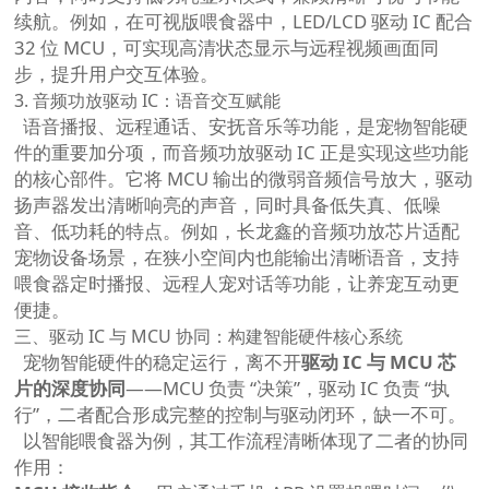
续航。例如，在可视版喂食器中，LED/LCD 驱动 IC 配合
32 位 MCU，可实现高清状态显示与远程视频画面同
步，提升用户交互体验。
3. 音频功放驱动 IC：语音交互赋能
语音播报、远程通话、安抚音乐等功能，是宠物智能硬
件的重要加分项，而音频功放驱动 IC 正是实现这些功能
的核心部件。它将 MCU 输出的微弱音频信号放大，驱动
扬声器发出清晰响亮的声音，同时具备低失真、低噪
音、低功耗的特点。例如，长龙鑫的音频功放芯片适配
宠物设备场景，在狭小空间内也能输出清晰语音，支持
喂食器定时播报、远程人宠对话等功能，让养宠互动更
便捷。
三、驱动 IC 与 MCU 协同：构建智能硬件核心系统
宠物智能硬件的稳定运行，离不开
驱动 IC 与 MCU 芯
片的深度协同
——MCU 负责 “决策”，驱动 IC 负责 “执
行”，二者配合形成完整的控制与驱动闭环，缺一不可。
以智能喂食器为例，其工作流程清晰体现了二者的协同
作用：