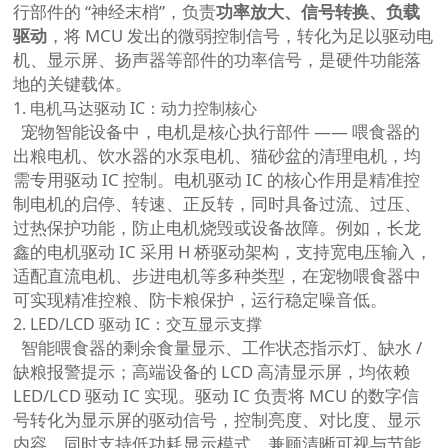
行部件的 “神经末梢”，负责
功率放大、信号转换、负载
驱动
，将 MCU 发出的微弱控制信号，转化为足以驱动电
机、显示屏、扬声器等部件的功率信号，是硬件功能落
地的关键载体。
1. 电机马达驱动 IC：动力控制核心
宠物智能设备中，电机是核心执行部件 —— 喂食器的
出粮电机、饮水器的水泵电机、猫砂盆的清理电机，均
需专用驱动 IC 控制。电机驱动 IC 的核心作用是精准控
制电机的启停、转速、正反转，同时具备过流、过压、
过热保护功能，防止电机烧毁或设备故障。例如，长龙
鑫的电机驱动 IC 采用 H 桥驱动架构，支持宽电压输入，
适配直流电机、步进电机等多种类型，在宠物喂食器中
可实现精准控粮、防卡粮保护，运行稳定噪音低。
2. LED/LCD 驱动 IC：交互显示支撑
智能喂食器的剩余食量显示、工作状态指示灯、缺水 /
缺粮报警提示；高端设备的 LCD 高清显示屏，均依赖
LED/LCD 驱动 IC 实现。驱动 IC 负责将 MCU 的数字信
号转化为显示屏的驱动信号，控制亮度、对比度、显示
内容，同时支持低功耗显示模式，兼顾清晰可视与节能