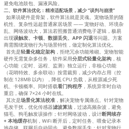
避免电池鼓包、漏液风险。
二、软件算法优化：精准适配场景，减少 “误判与崩溃”
如果说硬件是骨架，软件算法就是灵魂。宠物场景的随
机性、复杂性远超普通家居场景 —— 宠物好动、环境杂
乱、网络波动大，算法若照搬普通消费电子逻辑，极易
出现
误触发、卡顿、数据丢失、APP 闪退
等问题。方案
商需围绕宠物行为与场景特性，做定制化算法优化。
首先是
轻量化稳定架构
，拒绝冗余功能堆砌。宠物智能
硬件无需复杂多任务，软件采用
分层式轻量化架构
，核
心功能（定时、远程、监测）独立运行，非核心功能
（花哨特效、多余联动）按需裁剪，减少内存占用（控
制在 128MB 以内），降低 CPU 负载，从根源减少死
机、卡顿概率。同时搭载
看门狗程序
，系统异常时自动
重启，确保 7×24 小时在线。
其次是
场景化算法校准
，解决宠物专属痛点。针对宠物
毛发干扰，优化传感器
滤波算法
，过滤高频杂波，避免
猫毛、狗毛触发误操作；针对网络波动，设计
断网续存
+ 本地缓存
机制，WiFi 断开后，定时任务、喂食记录本
地存储，联网后自动同步，避免数据丢失；针对宠物行