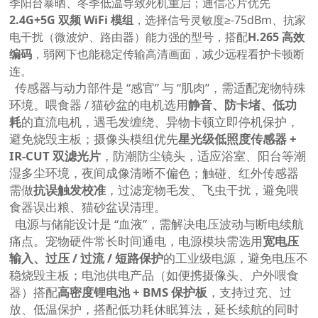
季阳台暴晒、冬季低温导致死机重启；通信芯片优先
2.4G+5G 双频 WiFi 模组
，选择信号灵敏度≥-75dBm、抗家
电干扰（微波炉、路由器）能力强的型号，搭配
H.265 高效
编码
，弱网下也能稳定传输高清画面，减少远程看护卡顿断
连。
传感器与动力部件是 “感官” 与 “肌肉”，需适配宠物特殊
环境。喂食器 / 猫砂盆的电机选用
静音、防卡堵、低功
耗
的直流电机，遇毛发缠绕、异物卡顿立即停机保护，
避免烧毁主板；摄像头模组优先
星光级低照度传感器 +
IR-CUT 双滤光片
，防潮防尘镜头，适应浴室、阳台等潮
湿多尘环境，夜间成像清晰不偏色；触碰、红外传感器
需做
抗误触发校准
，过滤宠物毛发、飞虫干扰，避免喂
食器误出粮、猫砂盆误清理。
电源与储能设计是 “血液”，需解决电压波动与断电续航
痛点。宠物硬件常长时间通电，电源模块需选用
宽电压
输入、过压 / 过流 / 短路保护
的工业级电源，避免电压不
稳烧毁主板；电池供电产品（如便携摄像头、户外喂食
器）搭配
高密度锂电池 + BMS 保护板
，支持过充、过
放、低温保护，搭配低功耗休眠算法，延长续航的同时