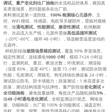
调试、量产老化到出厂抽检
的全流程品控体系，模拟真
实养宠场景，把问题扼杀在出厂前。
来料测试是第一道防线，
100% 检测核心元器件
。主
控、WiFi 模组、传感器、电机等关键部件，需核对规格
书，做
通电测试、性能测试、兼容性测试
，杜绝翻新
件、次品流入生产线；元器件需做
高低温循环测试
（-20℃~60℃，循环 48 小时），筛选耐受温度波动的
元器件。
样机阶段做
极限场景模拟测试
，覆盖 99% 养宠场景。
稳定性测试：连续通电
1000 小时
，模拟 7×24 小时运
行，监测死机、重启、断连次数；环境测试：潮湿箱
（湿度 85%，温度 40℃）放置 72 小时，测试防水防潮
性能；毛发测试：用猫毛、狗毛持续吹拂设备 24 小时，
测试防尘防毛、防卡堵能力；跌落测试：1 米高度多次
跌落，测试结构强度与抗摔性。量产阶段做
老化测试 +
全功能抽检
，避免批量故障。每批次产品随机抽取
5%
，
做
48 小时通电老化测试
，全程监测运行状态、网络连
接、功能响应；出厂前 100% 全功能测试，涵盖定时、
远程、监测、报警、固件升级等核心功能，确保每台设