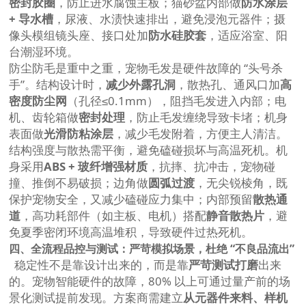
密封胶圈
，防止进水腐蚀主板；猫砂盆内部做
防水涂层
+ 导水槽
，尿液、水渍快速排出，避免浸泡元器件；摄
像头模组镜头座、接口处加
防水硅胶套
，适应浴室、阳
台潮湿环境。
防尘防毛是重中之重，宠物毛发是硬件故障的 “头号杀
手”。结构设计时，
减少外露孔洞
，散热孔、通风口加
高
密度防尘网
（孔径≤0.1mm），阻挡毛发进入内部；电
机、齿轮箱做
密封处理
，防止毛发缠绕导致卡堵；机身
表面做
光滑防粘涂层
，减少毛发附着，方便主人清洁。
结构强度与散热需平衡，避免磕碰损坏与高温死机。机
身采用
ABS + 玻纤增强材质
，抗摔、抗冲击，宠物碰
撞、推倒不易破损；边角做
圆弧过渡
，无尖锐棱角，既
保护宠物安全，又减少磕碰应力集中；内部预留
散热通
道
，高功耗部件（如主板、电机）搭配
静音散热片
，避
免夏季密闭环境高温堆积，导致硬件过热死机。
四、全流程品控与测试：严苛模拟场景，杜绝 “不良品流出”
稳定性不是靠设计出来的，而是靠
严苛测试打磨
出来
的。宠物智能硬件的故障，80% 以上可通过量产前的场
景化测试提前发现。方案商需建立
从元器件来料、样机