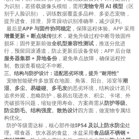
为识别，若搭载摄像头模组，需用
宠物专用 AI 模型
（区
别于人脸识别），训练数据覆盖多品种、多姿态宠物，
提升进食、排泄、异常躁动识别准确率，减少误判。
最后是
APP 与固件协同稳定
，保障远程体验。APP 采用
增量更新 + 断点续传
技术，避免升级过程中断导致固件
损坏；固件更新前做
全机型兼容性测试
，推送分批进
行，预留回滚通道，防止更新后设备变砖；APP 后台做
服务器集群 + 异地备份
，避免单点故障，确保远程控
制、数据查看稳定不中断。
三、结构与防护设计：适配恶劣环境，提升 “耐用性”
宠物智能硬件多放置在地面、角落、阳台、浴室等
潮
湿、多尘、易磕碰、多毛发
的恶劣环境，结构设计若只
追求外观，忽略防护，极易出现进水、积尘、卡堵、外
壳破损等问题，缩短使用寿命。方案商需从
防护等级、
防尘防毛、结构强度、散热设计
四方面，做宠物专属结
构优化。
防护等级需达标，核心部件做
IP54 及以上防水防尘
处
理。喂食器、饮水器的食盆、水盆采用
食品级不锈钢 +