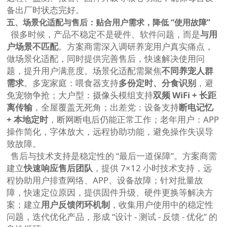
备出厂时状态完好。
五、场景化适配与售后：贴合用户需求，降低 “使用故障”
很多时候，产品不稳定不是硬件、软件问题，而是
与用
户场景不匹配
。方案商需深入调研养宠用户真实痛点，
做场景化适配，同时提供完善售后，快速解决使用问
题，提升用户满意度。场景化适配需聚焦
不同养宠人群
需求
。多宠家庭：喂食器支持
多份定时、分食识别
，避
免宠物争抢；大户型：摄像头模组支持
双频 WiFi + 长距
离传输
，全屋覆盖无死角；出差党：设备支持
断电记忆
+ 本地定时
，断网断电后仍能正常工作；老年用户：APP
操作简化，字体放大，远程协助功能，避免操作失误导
致故障。
售后与技术支持是稳定性的 “最后一道保障”。方案商需
建立
快速响应售后团队
，提供 7×12 小时技术支持，远
程协助用户排查网络、APP、设备故障；针对批量故
障，快速定位原因，提供固件升级、硬件更换等解决方
案；建立
用户反馈闭环机制
，收集用户使用中的稳定性
问题，迭代优化产品，形成 “设计 - 测试 - 反馈 - 优化” 的