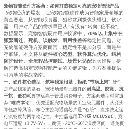
宠物智能硬件方案商：如何打造稳定可靠的宠物智能产品
宠物经济的爆发，让宠物智能硬件成为智能家居领域的
黄金赛道。从智能喂食器、猫砂盆到摄像头模组、饮水
器，用户对产品的需求早已从 “有没有” 转向 “稳不稳”。
数据显示，宠物智能硬件用户投诉中，
70% 以上集中在
频繁断连、死机、误触发、耐用性差
等稳定性问题。对
宠物智能硬件方案商而言，稳定性不是加分项，而是生
存底线。本文将从
硬件核心选型、软件算法优化、结构
防护设计、全流程品控测试、场景化适配
五大维度，拆
解打造高稳定宠物智能产品的关键逻辑，为方案商提供
可落地的实战指南。
一、硬件核心选型：筑牢稳定根基，拒绝 “带病上岗”
硬件
是产品稳定的基石，宠物场景对元器件的
耐高温、防潮、抗
干扰、低功耗
要求远高于普通消费电子。方案商选型时需摒
弃 “唯成本论”，优先适配宠物场景的工业级元器件，从源头
降低故障风险。核心主控与通信芯片是 “心脏”，直接决定运
行流畅度与网络稳定性。主控需选用
工业级 MCU/SoC
，宽
电压适配（3.7V-5V），耐受 - 20℃~60℃温度区间，避免夏