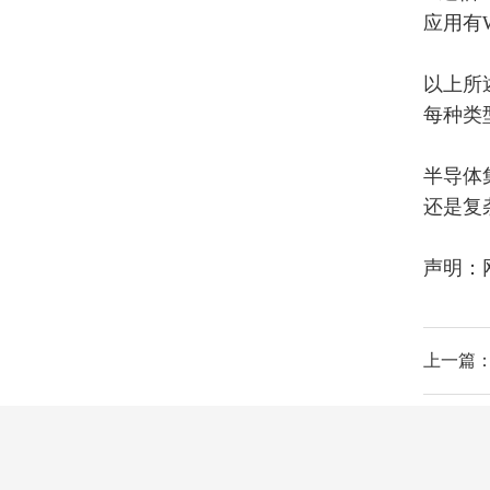
系列 MCU 与驱动 IC 选型
应用有
以上所
每种类
半导体
还是复
声明：
上一篇