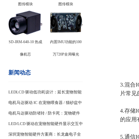
图传模块
图传模块
SD-IRM-640-10 热成
内置IMU功能的100
像机芯
万720P全局曝光
新闻动态
3.混
LEDLCD 驱动低功耗设计：延长宠物智能
片常见
设备续航关键
电机马达驱动 IC 在宠物喂食器 / 猫砂盆中
4.存
的稳定控制设计
电机马达驱动防堵转 / 防卡死：宠物硬件
的应用
耐用性核心
LED/LCD 驱动在宠物智能硬件显示交互中
的应用
深圳宠物智能硬件方案商：长龙鑫电子全
5.通