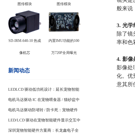
镜头是
图传模块
图传模块
般来说
3. 光
除了镜
SD-IRM-640-10 热成
内置IMU功能的100
率和色
像机芯
万720P全局曝光
4. 影
影像处
新闻动态
化。优
意其所
LEDLCD 驱动低功耗设计：延长宠物智能
设备续航关键
电机马达驱动 IC 在宠物喂食器 / 猫砂盆中
的稳定控制设计
电机马达驱动防堵转 / 防卡死：宠物硬件
耐用性核心
LED/LCD 驱动在宠物智能硬件显示交互中
的应用
深圳宠物智能硬件方案商：长龙鑫电子全