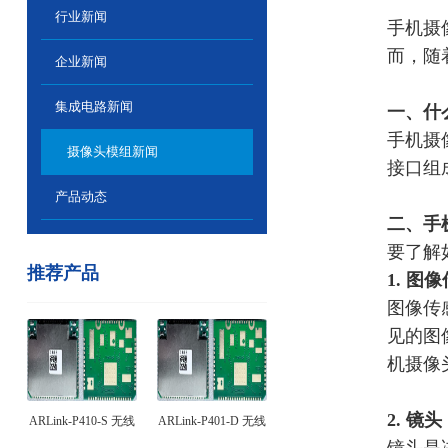
行业新闻
手机摄
而，随
企业新闻
集成电路新闻
一、什
手机摄
摄像头模组新闻
接口组
产品动态
二、手
要了解
推荐产品
1. 图
图像传
见的图
机摄像
2. 镜头
ARLink-P410-S 无线
ARLink-P401-D 无线