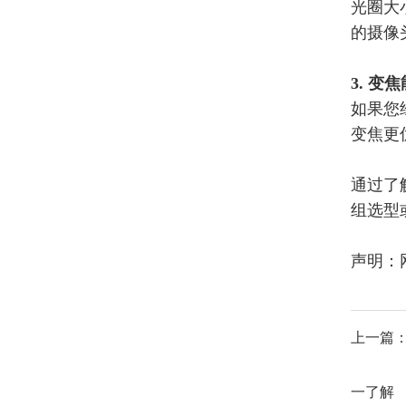
光圈大
的摄像
3.
变焦
如果您
变焦更
通过了
组选型
声明：
上一篇
一了解