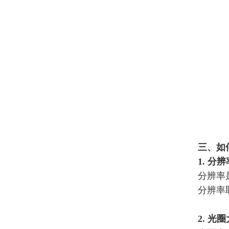
系列 MCU 与驱动 IC 选型
三、如
1. 分辨
分辨率
分辨率
2. 光