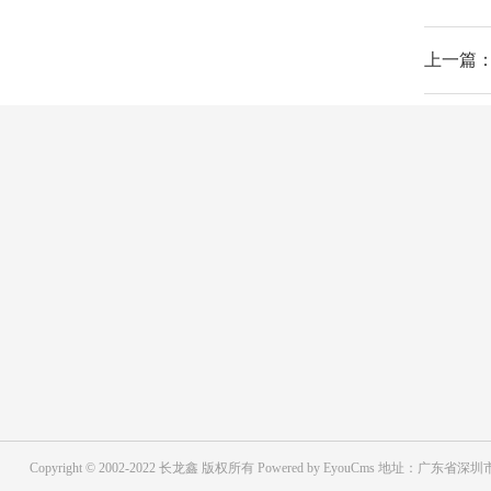
上一篇：
摄像头模组
芯片方案
新闻
按摄像头类型分类
电子烟
行业新
按应用场景领域分类
直发棒
企业新
集成电
Copyright © 2002-2022 长龙鑫 版权所有 Powered by EyouCms
地址：广东省深圳市
摄像头