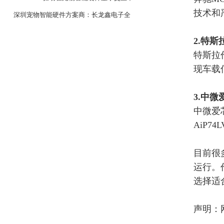
技术和
的应用
深圳宠物智能硬件方案商：长龙鑫电子全
系列 MCU 与驱动 IC 选型
2.
特斯
特斯拉
现车载
3.中微
中微爱
AiP7
目前很
运行。
选择适
声明：