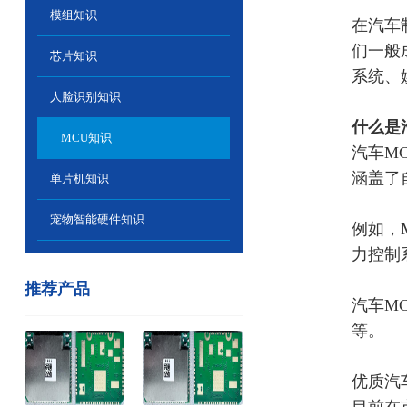
模组知识
在汽车
们一般
芯片知识
系统、
人脸识别知识
什么是
MCU知识
汽车
M
涵盖了
单片机知识
宠物智能硬件知识
例如，
力控制
推荐产品
汽车
M
等。
优质汽