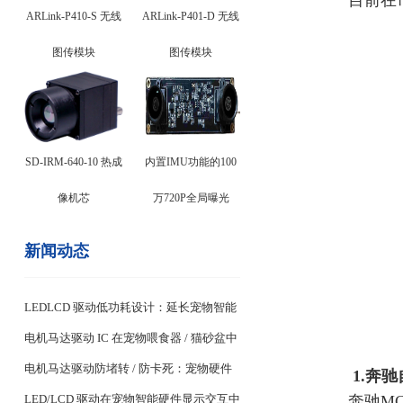
目前在
ARLink-P410-S 无线
ARLink-P401-D 无线
图传模块
图传模块
SD-IRM-640-10 热成
内置IMU功能的100
像机芯
万720P全局曝光
新闻动态
LEDLCD 驱动低功耗设计：延长宠物智能
设备续航关键
电机马达驱动 IC 在宠物喂食器 / 猫砂盆中
的稳定控制设计
电机马达驱动防堵转 / 防卡死：宠物硬件
1.
奔驰
耐用性核心
LED/LCD 驱动在宠物智能硬件显示交互中
奔驰
M