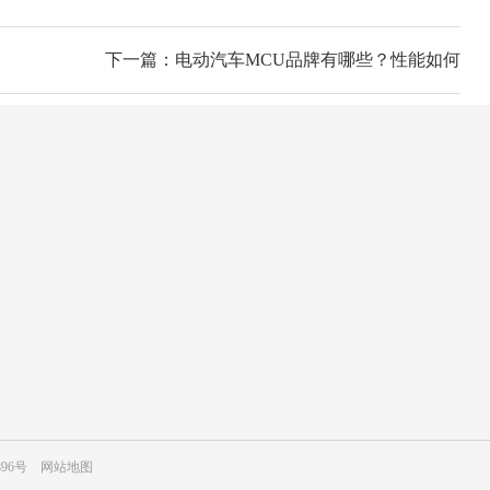
下一篇：电动汽车MCU品牌有哪些？性能如何
24小时咨询热线
15915310670
移动电话
15915310670
896号
网站地图
微信扫码 关注我们