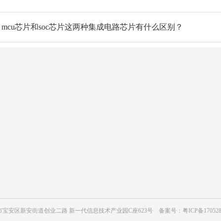
mcu芯片和soc芯片这两种集成电路芯片有什么区别？
动态
关于长龙鑫
闻
公司简介
闻
发展历程
路新闻
荣誉资质
宝安区新安街道创业二路 新一代信息技术产业园C座623号 备案号：
粤ICP备17052
模组新闻
公司相册