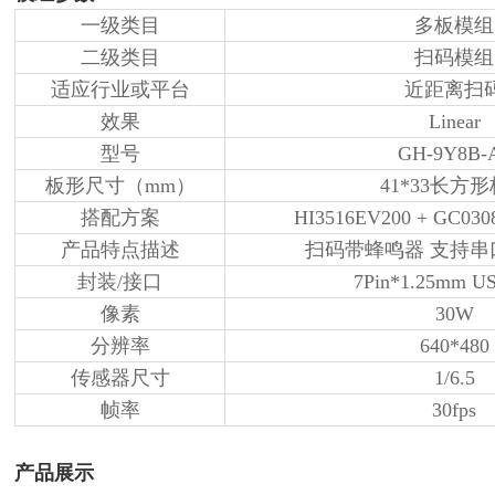
一级类目
多板模组
二级类目
扫码模组
适应行业或平台
近距离扫
效果
L
inear
型号
GH-9Y8B-
板形尺寸（
mm）
41*33长方
搭配方案
HI3516EV200 + GC
产品特点描述
扫码带蜂鸣器
支持串
封装
/接口
7Pin*1.25mm 
像素
30W
分辨率
640*480
传感器尺寸
1/
6.5
帧率
30fps
产品展示