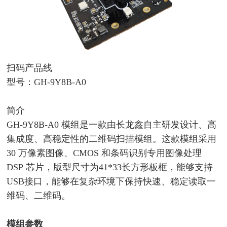
扫码产品线
型号：
GH-9Y8B-A0
简介
GH-9Y8B-A0
模组是一款
由长龙鑫
自主研发设计、高
集成度、高
稳定性的二维码扫描模组。
这款模组
采用
30
万像素图像
、
CMOS
和条码识别专用图像处理
DSP
芯片
，
版型尺寸为
41*33长方形板框，能够支持
USB接口，
能够在复杂环境下保持快速、稳定读取一
维码、二维码。
模组参数