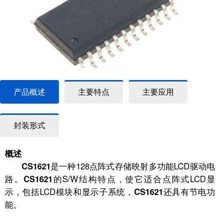
产品概述
主要特点
主要应用
封装形式
概述
CS1621
是一种128点阵式存储映射多功能LCD驱动电
路。
CS1621
的S/W结构特点，使它适合点阵式LCD显
示，包括LCD模块和显示子系统，
CS1621
还具有节电功
能。