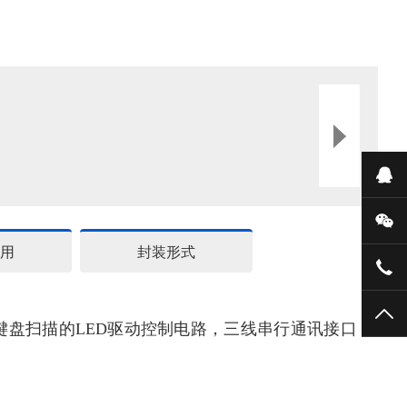
在
微
用
封装形式
159
TO
2 位键盘扫描的LED驱动控制电路，三线串行通讯接口，
。