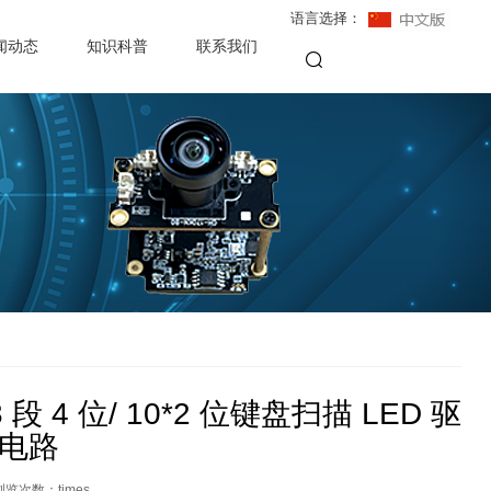
语言选择：
闻动态
知识科普
联系我们
 段 4 位/ 10*2 位键盘扫描 LED 驱
电路
浏览次数：
times