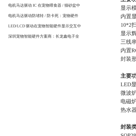
设备续航关键
电机马达驱动 IC 在宠物喂食器 / 猫砂盆中
显示
的稳定控制设计
电机马达驱动防堵转 / 防卡死：宠物硬件
内置显
10*
耐用性核心
LED/LCD 驱动在宠物智能硬件显示交互中
显示
的应用
深圳宠物智能硬件方案商：长龙鑫电子全
三线串
系列 MCU 与驱动 IC 选型
内置R
封装形式
主要
LED
微波
电磁
热水
封装
SOP28