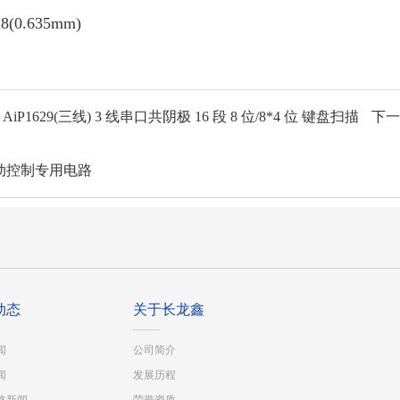
8(0.635mm)
iP1629(三线) 3 线串口共阴极 16 段 8 位/8*4 位 键盘扫描
下一篇
驱动控制专用电路
动态
关于长龙鑫
闻
公司简介
闻
发展历程