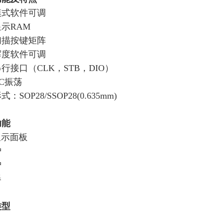
模式软件可调
示RAM
2扫描按键矩阵
辉度软件可调
行接口（CLK，STB，DIO）
C振荡
：SOP28/SSOP28(0.635mm)
功能
显示面板
炉
炉
器
类型