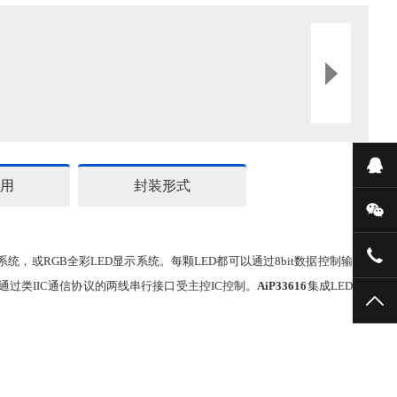
在
用
封装形式
微
159
统，或RGB全彩LED显示系统。每颗LED都可以通过8bit数据控制输出
通过类IIC通信协议的两线串行接口受主控IC控制。
AiP33616
集成LED消
TO