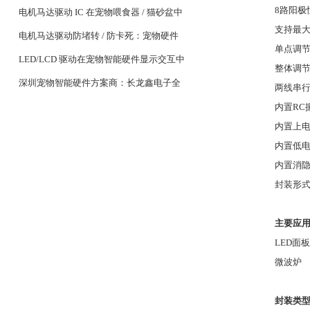
8路阳极
设备续航关键
电机马达驱动 IC 在宠物喂食器 / 猫砂盆中
支持最大
的稳定控制设计
电机马达驱动防堵转 / 防卡死：宠物硬件
单点调节
耐用性核心
LED/LCD 驱动在宠物智能硬件显示交互中
整体调节
的应用
深圳宠物智能硬件方案商：长龙鑫电子全
两线串
系列 MCU 与驱动 IC 选型
内置RC
内置上
内置低
内置消
封装形式：
主要应
LED面板
微波炉
封装类