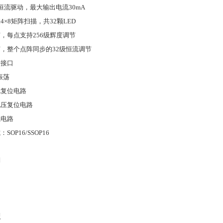
恒流驱动，最大输出电流30mA
4×8矩阵扫描，共32颗LED
，每点支持256级辉度调节
，整个点阵同步的32级恒流调节
行接口
振荡
电复位电路
电压复位电路
隐电路
SOP16/SSOP16
用
型