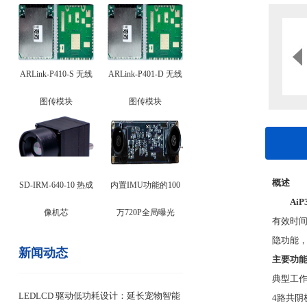
ARLink-P410-S 无线
ARLink-P401-D 无线
图传模块
图传模块
概述
SD-IRM-640-10 热成
内置IMU功能的100
AiP
像机芯
万720P全局曝光
有效时间
隐功能
新闻动态
主要功
典型工作电
LEDLCD 驱动低功耗设计：延长宠物智能
4路共阴