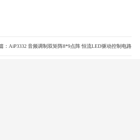
篇：AiP3332 音频调制双矩阵8*9点阵 恒流LED驱动控制电路
24小时咨询热线
15915310670