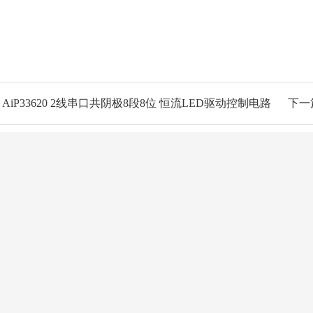
AiP33620 2线串口共阴极8段8位 恒流LED驱动控制电路
下一
动态
关于长龙鑫