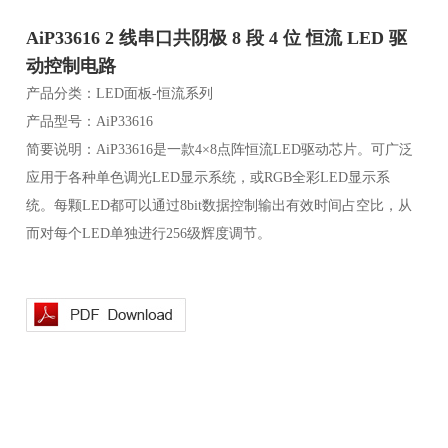
AiP33616 2 线串口共阴极 8 段 4 位 恒流 LED 驱
动控制电路
产品分类：LED面板-恒流系列
产品型号：AiP33616
简要说明：AiP33616是一款4×8点阵恒流LED驱动芯片。可广泛
应用于各种单色调光LED显示系统，或RGB全彩LED显示系
统。每颗LED都可以通过8bit数据控制输出有效时间占空比，从
而对每个LED单独进行256级辉度调节。