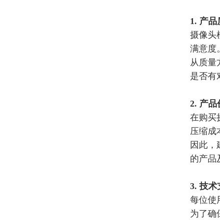
系列 MCU 与驱动 IC 选型
1. 产
摄像头
满意度
从质量
是否有
2.
产品
在购买
压缩成
因此，
的产品
3. 技
每位使
为了确