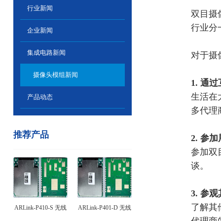
行业新闻
双目摄
行业分
企业新闻
集成电路新闻
对于摄
摄像头模组新闻
1. 通
生活在
产品动态
多
代理
推荐产品
2. 参
参加双
谈。
3. 参
了解其
ARLink-P410-S 无线
ARLink-P401-D 无线