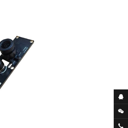
在
微
159