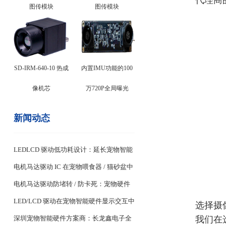
代理商
图传模块
图传模块
SD-IRM-640-10 热成
内置IMU功能的100
像机芯
万720P全局曝光
新闻动态
LEDLCD 驱动低功耗设计：延长宠物智能
设备续航关键
电机马达驱动 IC 在宠物喂食器 / 猫砂盆中
的稳定控制设计
电机马达驱动防堵转 / 防卡死：宠物硬件
耐用性核心
LED/LCD 驱动在宠物智能硬件显示交互中
选择摄
我们在
的应用
深圳宠物智能硬件方案商：长龙鑫电子全