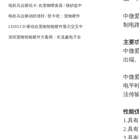
设备续航关键
电机马达驱动 IC 在宠物喂食器 / 猫砂盆中
中微
的稳定控制设计
电机马达驱动防堵转 / 防卡死：宠物硬件
制电
耐用性核心
LED/LCD 驱动在宠物智能硬件显示交互中
的应用
深圳宠物智能硬件方案商：长龙鑫电子全
主要
系列 MCU 与驱动 IC 选型
中微
出端
中微
电平
法传
性能
1.
具有
2.
具有
3.
具有