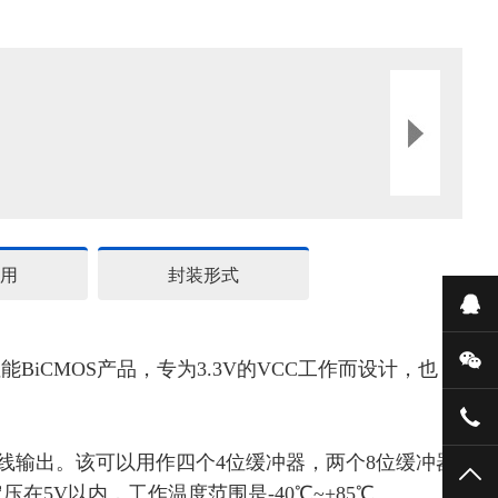
用
封装形式
在
微
高性能BiCMOS产品，专为3.3V的VCC工作而设计
，
也
159
总线输出。该可以用作四个4位缓冲器，两个8位缓冲器
TO
定压在
5V
以内，工作温度范围是
-40℃
~
+85℃
。