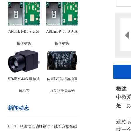
ARLink-P410-S 无线
ARLink-P401-D 无线
图传模块
图传模块
SD-IRM-640-10 热成
内置IMU功能的100
概述
像机芯
万720P全局曝光
中微
是一
新闻动态
这款
LEDLCD 驱动低功耗设计：延长宠物智能
或一个