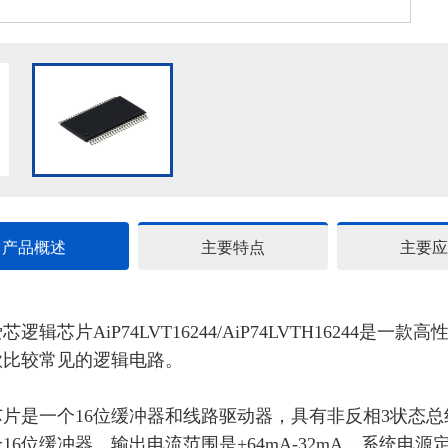
产品概述
主要特点
主要应
爱芯逻辑芯片
AiP74LVT16244
/
AiP74LVTH16244是一款
款比较常见的逻辑电路。
芯片
是一个
16位缓冲器和线路驱动器，具有非反相3状态
16位缓冲器。
输出
电流范围是
+64mA-32mA
，
系统
电源