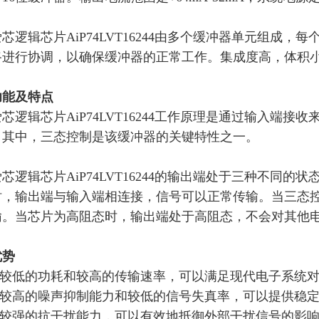
爱芯逻辑芯片
AiP74LVT16244
由多个缓冲器单元组成，每
路进行协调，以确保缓冲器的正常工作。
集成度高，体积
功能及特点
爱芯逻辑芯片
AiP74LVT16244
工作原理是
通过输入端接收
。其中，三态控制是该缓冲器的关键特性之一。
爱芯逻辑芯片
AiP74LVT16244
的输出端处于三种不同的状
时，输出端与输入端相连接，信号可以正常传输。当三态
输。当
芯片
为高阻态时，输出端处于高阻态，不会对其他
优势
较低的功耗和较高的传输速率，可以满足现代电子系统
较高的噪声抑制能力和较低的信号失真率，可以提供稳
较强的抗干扰能力，可以有效地抵御外部干扰信号的影